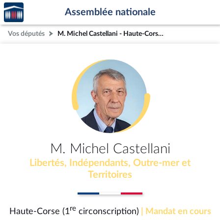
Accèder
Aller au contenu
Aller en bas de la page
Assemblée nationale
à la
page
Vos députés
M. Michel Castellani - Haute-Corse (1re circonscription)
d'accueil
M. Michel Castellani
Libertés, Indépendants, Outre-mer et
Territoires
re
Haute-Corse (1
circonscription)
| Mandat en cours