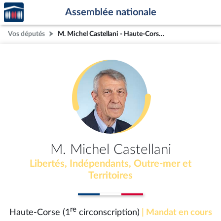
Accèder
Aller au contenu
Aller en bas de la page
Assemblée nationale
à la
page
Vos députés
M. Michel Castellani - Haute-Corse (1re circonscription)
d'accueil
M. Michel Castellani
Libertés, Indépendants, Outre-mer et
Territoires
re
Haute-Corse (1
circonscription)
| Mandat en cours