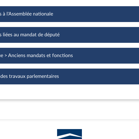
s à l'Assemblée nationale
Fonctions à l'Assemblée nationale
s liées au mandat de député
Fonctions liées au mandat de député
ue > Anciens mandats et fonctions
 des travaux parlementaires