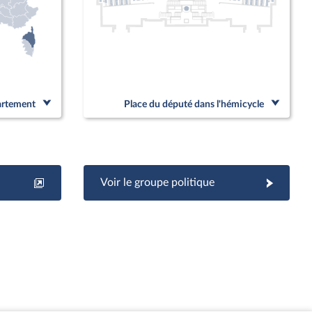
partement
Place du député dans l'hémicycle
Voir le groupe politique