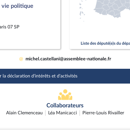
vie politique
aris 07 SP
Liste des député(e)s du dé
@
michel.castellani@assemblee-nationale.fr
 la déclaration d'intérêts et d'activités
Collaborateurs
Alain Clemenceau
Léa Manicacci
Pierre-Louis Rivailler