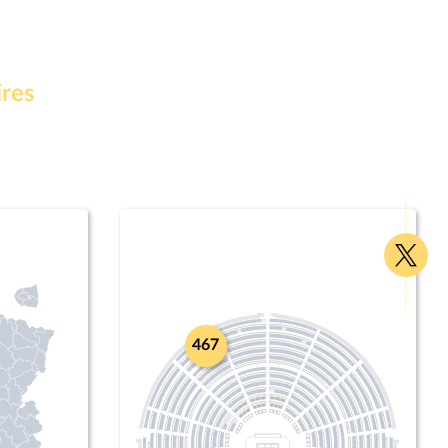
ires
Voir
la
page
Twitte
467