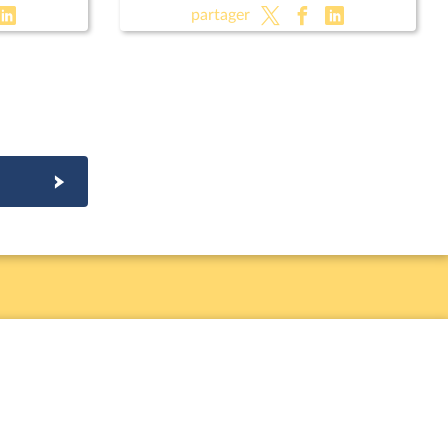
s
public, la sécurité et la tranquillité
partager
de nos concitoyens (suite)