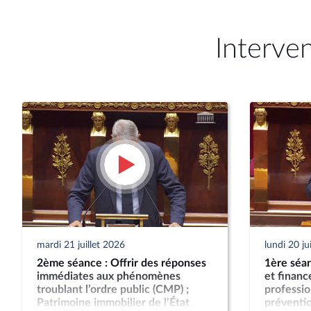
Interve
mardi 21 juillet 2026
lundi 20 ju
2ème séance : Offrir des réponses
1ère séan
immédiates aux phénomènes
et finan
troublant l’ordre public (CMP) ;
professio
Patrimoine immobilier de l’État
préventio