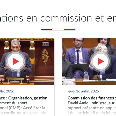
ntions en commission et e
illet 2026
jeudi 16 juillet 2026
ce : Organisation, gestion
Commission des finances 
cement du sport
David Amiel, ministre, sur 
nnel (CMP) ; Accélérer la
rapport présenté en appli
n cardio-neuro-vasculaire
I de l’article 48 de la loi 