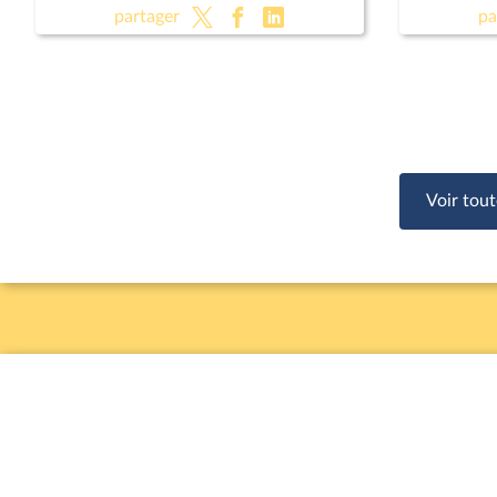
(CMP)
(CMP) ; 
partager
pa
et souve
Voir tout