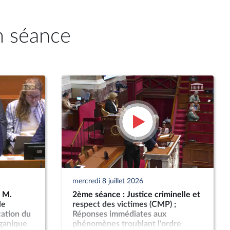
n séance
mercredi 8 juillet 2026
: M.
2ème séance : Justice criminelle et
le
respect des victimes (CMP) ;
cation du
Réponses immédiates aux
organique
phénomènes troublant l'ordre