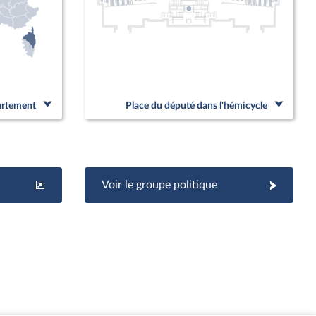
partement
Place du député dans l'hémicycle
Voir le groupe politique