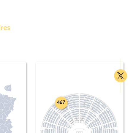
ires
Voir
la
page
Twitte
467