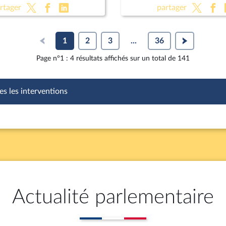
Pour une montagne vivante
relative à la loi de finance
rtager
partager
raine (CMP)
1
2
3
...
36
Page n°1 : 4 résultats affichés sur un total de 141
es les interventions
Actualité parlementaire