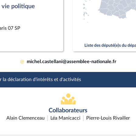
vie politique
aris 07 SP
Liste des député(e)s du dé
@
michel.castellani@assemblee-nationale.fr
 la déclaration d'intérêts et d'activités
Collaborateurs
Alain Clemenceau
Léa Manicacci
Pierre-Louis Rivailler