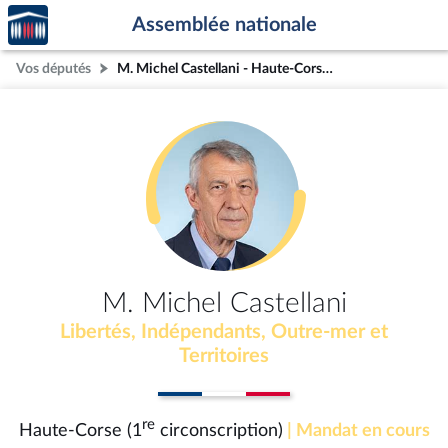
Accèder
Aller au contenu
Aller en bas de la page
Assemblée nationale
à la
page
Vos députés
M. Michel Castellani - Haute-Corse (1re circonscription)
d'accueil
M. Michel Castellani
Libertés, Indépendants, Outre-mer et
Territoires
re
Haute-Corse (1
circonscription)
| Mandat en cours