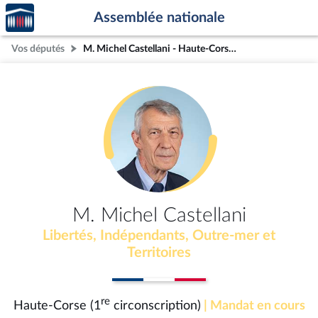
Accèder
Aller au contenu
Aller en bas de la page
Assemblée nationale
à la
page
Vos députés
M. Michel Castellani - Haute-Corse (1re circonscription)
d'accueil
M. Michel Castellani
Libertés, Indépendants, Outre-mer et
Territoires
re
Haute-Corse (1
circonscription)
| Mandat en cours