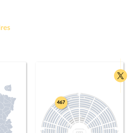
ires
Voir
la
page
Twitte
467