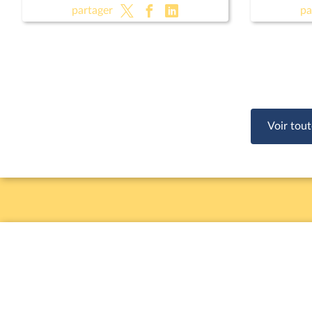
(CMP)
(CMP) ; 
partager
pa
et souve
Voir tout