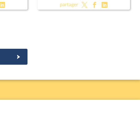
s
public, la sécurité et la tranquillité
partager
de nos concitoyens (suite)