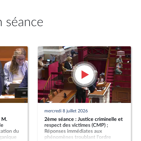
n séance
mercredi 8 juillet 2026
: M.
2ème séance : Justice criminelle et
le
respect des victimes (CMP) ;
cation du
Réponses immédiates aux
organique
phénomènes troublant l'ordre