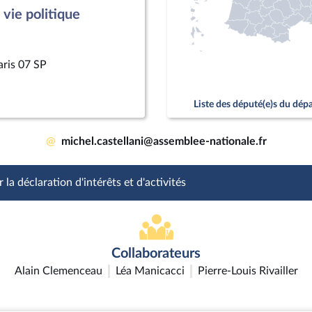
vie politique
aris 07 SP
Liste des député(e)s du dé
@
michel.castellani@assemblee-nationale.fr
 la déclaration d'intérêts et d'activités
Collaborateurs
Alain Clemenceau
Léa Manicacci
Pierre-Louis Rivailler