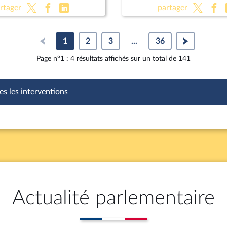
Pour une montagne vivante
relative à la loi de finance
rtager
partager
raine (CMP)
1
2
3
...
36
Page n°1 : 4 résultats affichés sur un total de 141
es les interventions
Actualité parlementaire