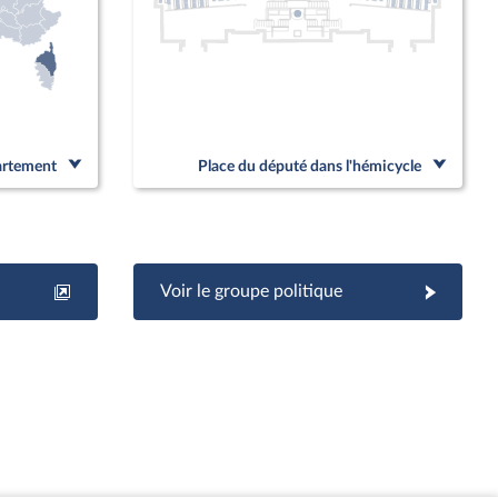
partement
Place du député dans l'hémicycle
Voir le groupe politique