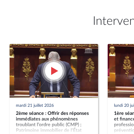
Interve
mardi 21 juillet 2026
lundi 20 ju
2ème séance : Offrir des réponses
1ère séan
immédiates aux phénomènes
et finan
troublant l’ordre public (CMP) ;
professio
Patrimoine immobilier de l’État
préventio