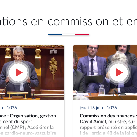
ntions en commission et e
illet 2026
jeudi 16 juillet 2026
ce : Organisation, gestion
Commission des finances 
cement du sport
David Amiel, ministre, sur 
nnel (CMP) ; Accélérer la
rapport présenté en appli
n cardio-neuro-vasculaire
I de l’article 48 de la loi 