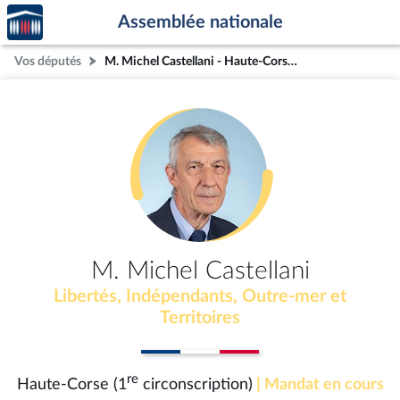
Accèder
Aller au contenu
Aller en bas de la page
Assemblée nationale
à la
page
Vos députés
M. Michel Castellani - Haute-Corse (1re circonscription)
d'accueil
M. Michel Castellani
Libertés, Indépendants, Outre-mer et
Territoires
re
Haute-Corse (1
circonscription)
| Mandat en cours