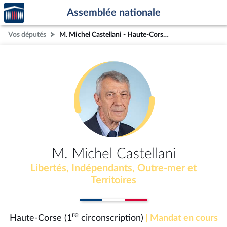
Accèder
Aller au contenu
Aller en bas de la page
Assemblée nationale
à la
page
Vos députés
M. Michel Castellani - Haute-Corse (1re circonscription)
d'accueil
M. Michel Castellani
Libertés, Indépendants, Outre-mer et
Territoires
re
Haute-Corse (1
circonscription)
| Mandat en cours