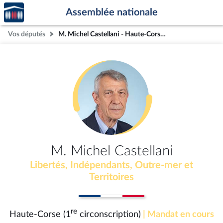
Accèder
Aller au contenu
Aller en bas de la page
Assemblée nationale
à la
page
Vos députés
M. Michel Castellani - Haute-Corse (1re circonscription)
d'accueil
M. Michel Castellani
Libertés, Indépendants, Outre-mer et
Territoires
re
Haute-Corse (1
circonscription)
| Mandat en cours