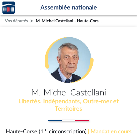
Accèder
Aller au contenu
Aller en bas de la page
Assemblée nationale
à la
page
Vos députés
M. Michel Castellani - Haute-Corse (1re circonscription)
d'accueil
M. Michel Castellani
Libertés, Indépendants, Outre-mer et
Territoires
re
Haute-Corse (1
circonscription)
| Mandat en cours