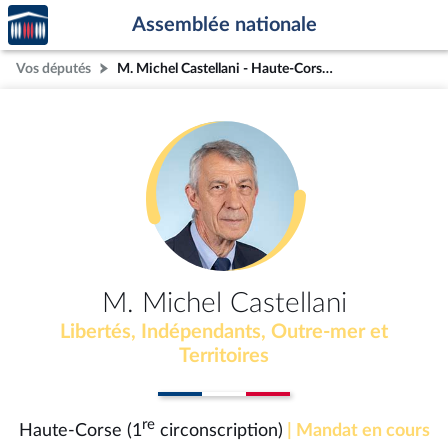
Accèder
Aller au contenu
Aller en bas de la page
Assemblée nationale
à la
page
Vos députés
M. Michel Castellani - Haute-Corse (1re circonscription)
d'accueil
M. Michel Castellani
Libertés, Indépendants, Outre-mer et
Territoires
re
Haute-Corse (1
circonscription)
| Mandat en cours