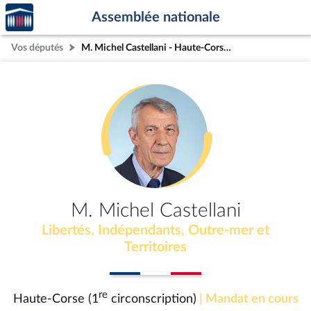
Accèder
Aller au contenu
Aller en bas de la page
Assemblée nationale
à la
page
Vos députés
M. Michel Castellani - Haute-Corse (1re circonscription)
d'accueil
M. Michel Castellani
Libertés, Indépendants, Outre-mer et
Territoires
re
Haute-Corse (1
circonscription)
| Mandat en cours