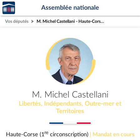
Accèder
Aller au contenu
Aller en bas de la page
Assemblée nationale
à la
page
Vos députés
M. Michel Castellani - Haute-Corse (1re circonscription)
d'accueil
M. Michel Castellani
Libertés, Indépendants, Outre-mer et
Territoires
re
Haute-Corse (1
circonscription)
| Mandat en cours