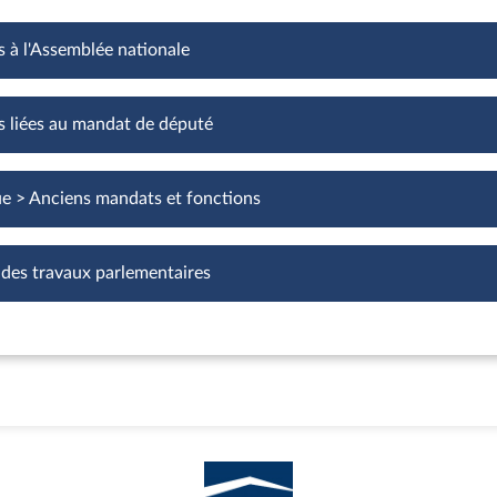
s à l'Assemblée nationale
Fonctions à l'Assemblée nationale
s liées au mandat de député
Fonctions liées au mandat de député
ue > Anciens mandats et fonctions
 des travaux parlementaires