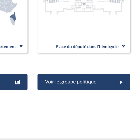
partement
Place du député dans l'hémicycle
Voir le groupe politique