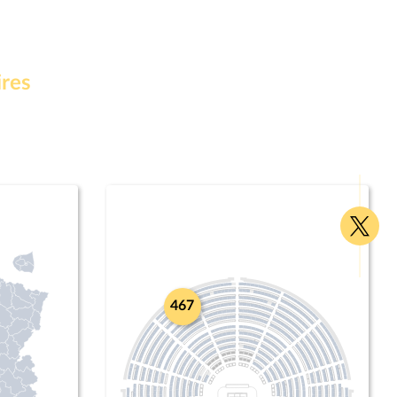
ires
Voir
la
page
Twitte
467