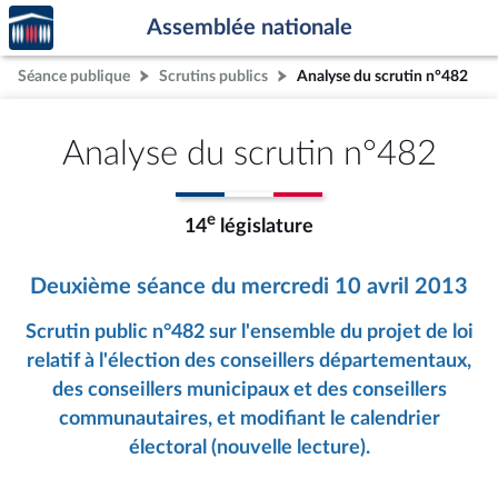
Accèder
Aller au contenu
Aller en bas de la page
Assemblée nationale
à la
page
Séance publique
Scrutins publics
Analyse du scrutin n°482
d'accueil
Analyse du scrutin n°482
e
14
législature
Deuxième séance du mercredi 10 avril 2013
Scrutin public n°482 sur l'ensemble du projet de loi
relatif à l'élection des conseillers départementaux,
des conseillers municipaux et des conseillers
communautaires, et modifiant le calendrier
électoral (nouvelle lecture).