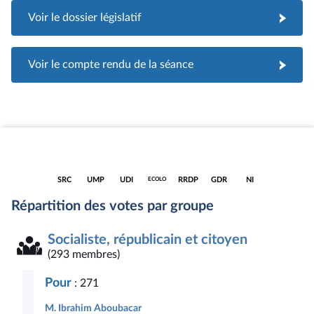
Voir le dossier législatif
Voir le compte rendu de la séance
Accéder
Accéder
Accéder
Accéder
Accéder
Accéder
Accéder
SRC
UMP
UDI
RRDP
GDR
NI
ECOLO
à la
à la
à la
à la
à la
à la
à la
page
page
page
page
page
page
page
Répartition des votes par groupe
du
du
du
du
du
du
du
groupe
groupe
groupe
groupe
groupe
groupe
groupe
Socialiste,
Union
Union
Écologiste
Radical,
Gauche
Députés
Socialiste, républicain et citoyen
républicain
pour
des
républicain,
démocrate
non
et
un
démocrates
démocrate
et
inscrits
(293 membres)
citoyen
Mouvement
et
et
républicaine
Populaire
indépendants
progressiste
Pour
: 271
M. Ibrahim Aboubacar