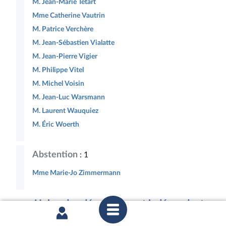
M. Jean-Marie Tétart
Mme Catherine Vautrin
M. Patrice Verchère
M. Jean-Sébastien Vialatte
M. Jean-Pierre Vigier
M. Philippe Vitel
M. Michel Voisin
M. Jean-Luc Warsmann
M. Laurent Wauquiez
M. Éric Woerth
Abstention
: 1
Mme Marie-Jo Zimmermann
Union des démocrates et indépendants
(30 membres)