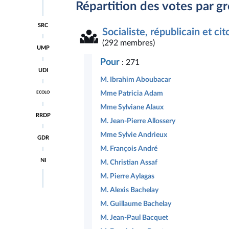
Répartition des votes par g
Accéder
SRC
à la
Socialiste, républicain et ci
page
Accéder
(292 membres)
du
UMP
à la
groupe
page
Socialiste,
Pour
: 271
Accéder
du
républicain
UDI
à la
groupe
et
M. Ibrahim Aboubacar
page
Union
citoyen
Accéder
du
pour
Mme Patricia Adam
ECOLO
à la
groupe
un
page
Union
Mme Sylviane Alaux
Mouvement
Accéder
du
des
Populaire
RRDP
à la
groupe
M. Jean-Pierre Allossery
démocrates
page
Écologiste
et
Accéder
du
Mme Sylvie Andrieux
indépendants
GDR
à la
groupe
M. François André
page
Radical,
Accéder
du
républicain,
NI
M. Christian Assaf
à la
groupe
démocrate
page
Gauche
et
M. Pierre Aylagas
du
démocrate
progressiste
groupe
et
M. Alexis Bachelay
Députés
républicaine
M. Guillaume Bachelay
non
inscrits
M. Jean-Paul Bacquet