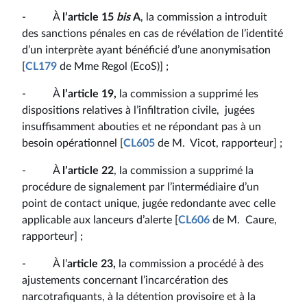
- À
l’article 15
bis
A
, la commission a introduit
des sanctions pénales en cas de révélation de l’identité
d’un interprète ayant bénéficié d’une anonymisation
[
CL179
de Mme Regol (EcoS)] ;
- À
l’article 19,
la commission a supprimé les
dispositions relatives à l’infiltration civile, jugées
insuffisamment abouties et ne répondant pas à un
besoin opérationnel [
CL605
de M. Vicot, rapporteur] ;
- À
l’article 22
, la commission a supprimé la
procédure de signalement par l’intermédiaire d’un
point de contact unique, jugée redondante avec celle
applicable aux lanceurs d’alerte [
CL606
de M. Caure,
rapporteur] ;
- À l’
article 23,
la commission a procédé à des
ajustements concernant l’incarcération des
narcotrafiquants, à la détention provisoire et à la