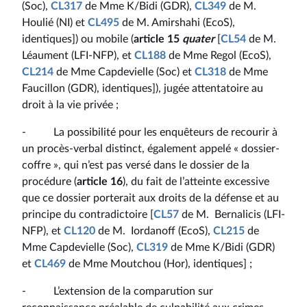
(Soc),
CL317
de Mme K/Bidi (GDR),
CL349
de M.
Houlié (NI) et
CL495
de M. Amirshahi (EcoS),
identiques]) ou mobile (
article 15
quater
[
CL54
de M.
Léaument (LFI-NFP), et
CL188
de Mme Regol (EcoS),
CL214
de Mme Capdevielle (Soc) et
CL318
de Mme
Faucillon (GDR), identiques]), jugée attentatoire au
droit à la vie privée ;
- La possibilité pour les enquêteurs de recourir à
un procès-verbal distinct, également appelé « dossier-
coffre », qui n’est pas versé dans le dossier de la
procédure (
article 16
), du fait de l’atteinte excessive
que ce dossier porterait aux droits de la défense et au
principe du contradictoire [
CL57
de M. Bernalicis (LFI-
NFP), et
CL120
de M. Iordanoff (EcoS),
CL215
de
Mme Capdevielle (Soc),
CL319
de Mme K/Bidi (GDR)
et
CL469
de Mme Moutchou (Hor), identiques] ;
- L’extension de la comparution sur