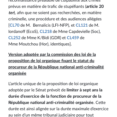
reconnaissance préalable de culpabilité aux crimes
prévus en matière de trafic de stupéfiants (
article 20
ter
), afin que ne soient pas recherchées, en matière
criminelle, une procédure et des audiences allégées
[
CL70
de M. Bernalicis (LFI-NFP), et
CL121
de M.
Iordanoff (EcoS),
CL218
de Mme Capdevielle (Soc),
CL252
de Mme K/Bidi (GDR) et
CL459
de
Mme Moutchou (Hor), identiques].
Version adoptée par la commission des loi
de la
proposition de loi organique fixant le statut du
procureur de la République national anti-criminalité
organisée
L’article unique de la proposition de loi organique
adoptée par le Sénat prévoit de
limiter à sept ans la
durée d’exercice de la fonction de procureur de la
République national anti-criminalité organisée
. Cette
durée est ainsi alignée sur la durée maximale d’exercice
au sein d’un même tribunal judiciaire pour tout