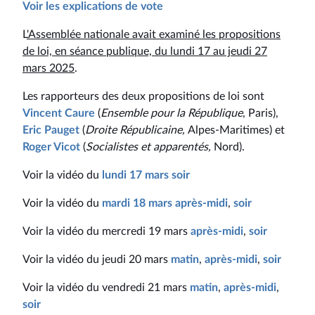
Voir les explications de vote
L
'Assemblée nationale avait examiné les propositions
de loi, en séance publique, du lundi 17 au jeudi 27
mars 2025
.
Les rapporteurs des deux propositions de loi sont
Vincent Caure
(
Ensemble pour la République
, Paris),
Eric Pauget
(
Droite Républicaine,
Alpes-Maritimes) et
Roger Vicot
(
Socialistes et apparentés,
Nord).
Voir la vidéo du
lundi 17 mars soir
Voir la vidéo du
mardi 18 mars après-midi
,
soir
Voir la vidéo du mercredi 19 mars
après-midi
,
soir
Voir la vidéo du jeudi 20 mars
matin
,
après-midi
,
soir
Voir la vidéo du vendredi 21 mars
matin
,
après-midi
,
soir