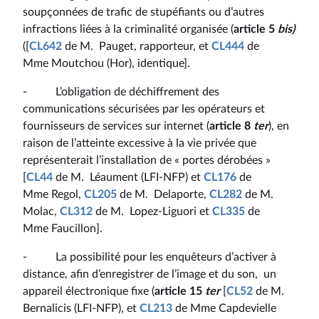
soupçonnées de trafic de stupéfiants ou d’autres
infractions liées à la criminalité organisée (
article 5
bis)
([
CL642
de M. Pauget, rapporteur, et
CL444
de
Mme Moutchou (Hor), identique].
- L’obligation de déchiffrement des
communications sécurisées par les opérateurs et
fournisseurs de services sur internet (
article 8
ter
), en
raison de l’atteinte excessive à la vie privée que
représenterait l’installation de « portes dérobées »
[
CL44
de M. Léaument (LFI-NFP) et
CL176
de
Mme Regol,
CL205
de M. Delaporte,
CL282
de M.
Molac,
CL312
de M. Lopez-Liguori et
CL335
de
Mme Faucillon].
- La possibilité pour les enquêteurs d’activer à
distance, afin d’enregistrer de l’image et du son, un
appareil électronique fixe (
article 15
ter
[
CL52
de M.
Bernalicis (LFI-NFP), et
CL213
de Mme Capdevielle