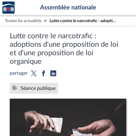
Accèder
Aller au contenu
Aller en bas de la page
Assemblée nationale
à la
page
Toutes les actualités
Lutte contre le narcotrafic : adoptions d'une proposition de loi et d'une proposition de loi organique
d'accueil
Lutte contre le narcotrafic :
adoptions d'une proposition de loi
et d'une proposition de loi
organique
partager
Séance publique