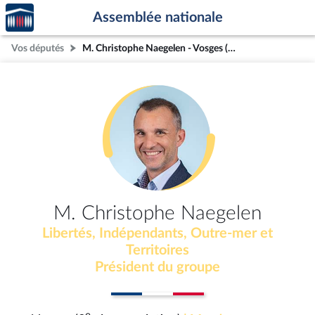
Accèder
Aller au contenu
Aller en bas de la page
Assemblée nationale
à la
page
Vos députés
M. Christophe Naegelen - Vosges (3e circonscription)
d'accueil
M. Christophe Naegelen
Libertés, Indépendants, Outre-mer et
Territoires
Président du groupe