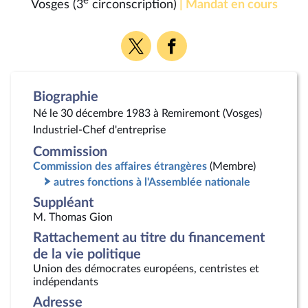
e
Vosges (3
circonscription)
| Mandat en cours
Voir
Voir
la
la
page
page
Twitter
Facebook
Biographie
Né le 30 décembre 1983 à Remiremont (Vosges)
Industriel-Chef d'entreprise
Commission
Commission des affaires étrangères
(Membre)
autres fonctions à l'Assemblée nationale
Suppléant
M. Thomas Gion
Rattachement au titre du financement
de la vie politique
Union des démocrates européens, centristes et
indépendants
Adresse