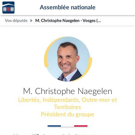
Accèder
Aller au contenu
Aller en bas de la page
Assemblée nationale
à la
page
Vos députés
M. Christophe Naegelen - Vosges (3e circonscription)
d'accueil
M. Christophe Naegelen
Libertés, Indépendants, Outre-mer et
Territoires
Président du groupe