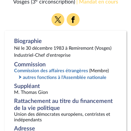
e
Vosges (3
circonscription)
| Mandat en cours
Voir
Voir
la
la
page
page
Twitter
Facebook
Biographie
Né le 30 décembre 1983 à Remiremont (Vosges)
Industriel-Chef d'entreprise
Commission
Commission des affaires étrangères
(Membre)
autres fonctions à l'Assemblée nationale
Suppléant
M. Thomas Gion
Rattachement au titre du financement
de la vie politique
Union des démocrates européens, centristes et
indépendants
Adresse