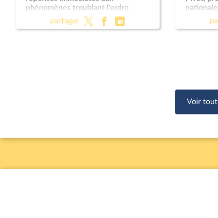
phénomènes troublant l'ordre
nationale
public (suite) (vote solennel) ; Fin de
Règleme
partager
pa
vie (lecture définitive) ; Protection
des enfants
Voir tout