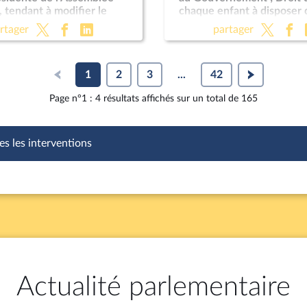
, tendant à modifier le
chaque enfant à disposer 
nt
avocatdans le cadre d'un
rtager
partager
éducative ; Programmation
pour les années 2024 à 2
; Justice criminelle (suite)
1
2
3
...
42
Page n°1 : 4 résultats affichés sur un total de 165
es les interventions
Actualité parlementaire