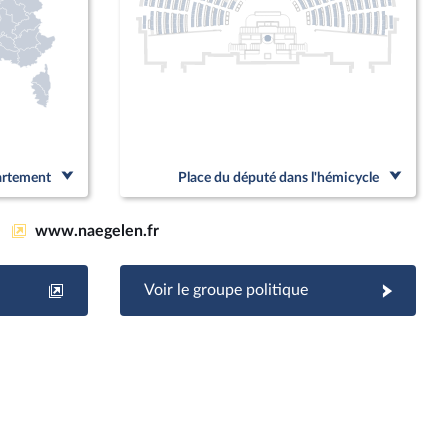
partement
Place du député dans l'hémicycle
www.naegelen.fr
Voir le groupe politique