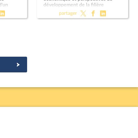
d'un
développement de la filière
e mesure
ameublement
partager
 militaire
030 (CMP)