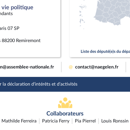
vie politique
ndants
aris 07 SP
rs 88200 Remiremont
Liste des député(e)s du dé
en@assemblee-nationale.fr
@
contact@naegelen.fr
 la déclaration d'intérêts et d'activités
Collaborateurs
Mathilde Ferreira
Patricia Ferry
Pia Pierrel
Louis Ronssin