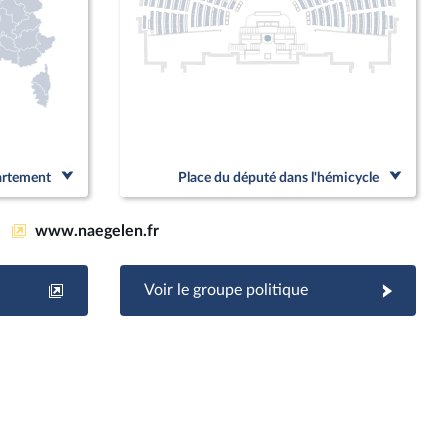
partement
Place du député dans l'hémicycle
www.naegelen.fr
Voir le groupe politique