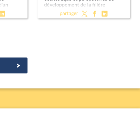
d'un
développement de la filière
e mesure
ameublement
partager
 militaire
030 (CMP)