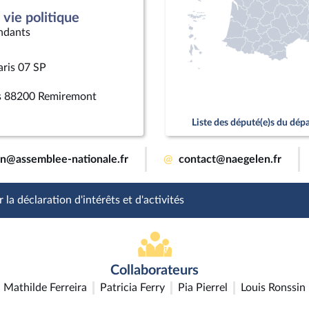
vie politique
ndants
aris 07 SP
rs 88200 Remiremont
Liste des député(e)s du dé
en@assemblee-nationale.fr
@
contact@naegelen.fr
 la déclaration d'intérêts et d'activités
Collaborateurs
Mathilde Ferreira
Patricia Ferry
Pia Pierrel
Louis Ronssin