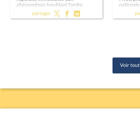
phénomènes troublant l'ordre
nationale
public (suite) (vote solennel) ; Fin de
Règleme
partager
pa
vie (lecture définitive) ; Protection
des enfants
Voir tout