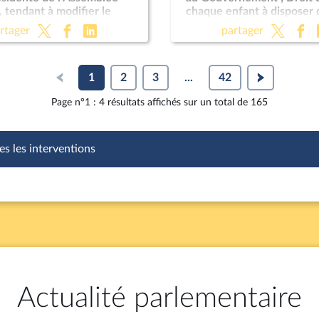
, tendant à modifier le
chaque enfant à disposer 
nt
avocatdans le cadre d'un
rtager
partager
éducative ; Programmation
pour les années 2024 à 2
; Justice criminelle (suite)
1
2
3
...
42
Page n°1 : 4 résultats affichés sur un total de 165
es les interventions
Actualité parlementaire