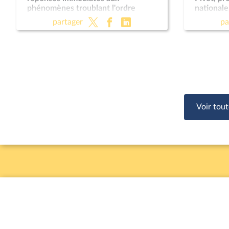
phénomènes troublant l'ordre
nationale
public (suite) (vote solennel) ; Fin de
Règleme
partager
pa
vie (lecture définitive) ; Protection
des enfants
Voir tout