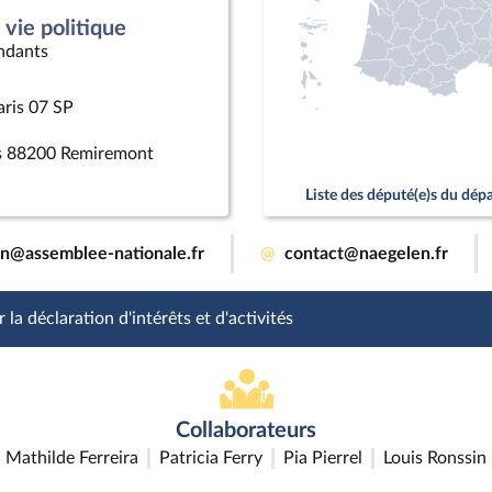
vie politique
ndants
aris 07 SP
rs 88200 Remiremont
Liste des député(e)s du dé
en@assemblee-nationale.fr
@
contact@naegelen.fr
 la déclaration d'intérêts et d'activités
Collaborateurs
Mathilde Ferreira
Patricia Ferry
Pia Pierrel
Louis Ronssin