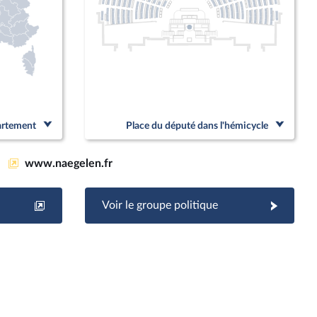
partement
Place du député dans l'hémicycle
www.naegelen.fr
Voir le groupe politique