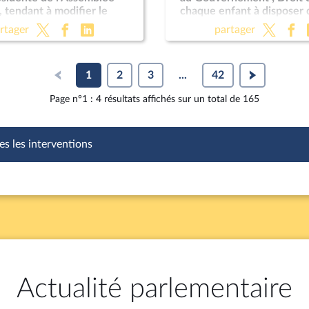
, tendant à modifier le
chaque enfant à disposer 
nt
avocatdans le cadre d'un
rtager
partager
éducative ; Programmation
pour les années 2024 à 2
; Justice criminelle (suite)
1
2
3
...
42
Page n°1 : 4 résultats affichés sur un total de 165
es les interventions
Actualité parlementaire