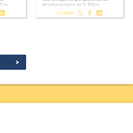
d'un
développement de la filière
e mesure
ameublement
partager
 militaire
030 (CMP)