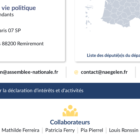
vie politique
ndants
aris 07 SP
rs 88200 Remiremont
Liste des député(e)s du dé
en@assemblee-nationale.fr
@
contact@naegelen.fr
 la déclaration d'intérêts et d'activités
Collaborateurs
Mathilde Ferreira
Patricia Ferry
Pia Pierrel
Louis Ronssin