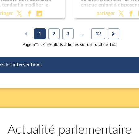
, tendant à modifier le
chaque enfant à disposer 
nt
avocatdans le cadre d'un
rtager
partager
éducative ; Programmation
pour les années 2024 à 2
; Justice criminelle (suite)
1
2
3
...
42
Page n°1 : 4 résultats affichés sur un total de 165
es les interventions
Actualité parlementaire