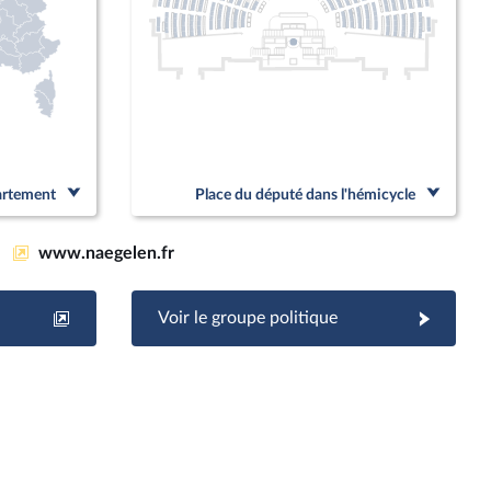
partement
Place du député dans l'hémicycle
www.naegelen.fr
Voir le groupe politique