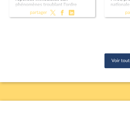
phénomènes troublant l'ordre
nationale
public (suite) (vote solennel) ; Fin de
Règleme
partager
pa
vie (lecture définitive) ; Protection
des enfants
Voir tout