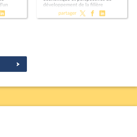
d'un
développement de la filière
e mesure
ameublement
partager
 militaire
030 (CMP)