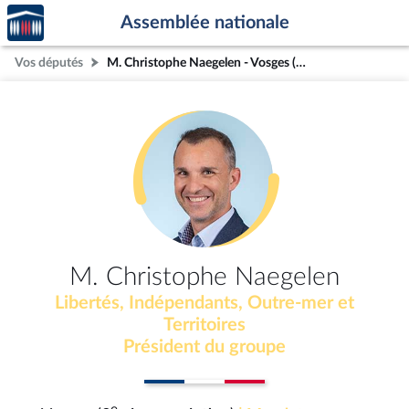
Accèder
Aller au contenu
Aller en bas de la page
Assemblée nationale
à la
page
Vos députés
M. Christophe Naegelen - Vosges (3e circonscription)
d'accueil
M. Christophe Naegelen
Libertés, Indépendants, Outre-mer et
Territoires
Président du groupe