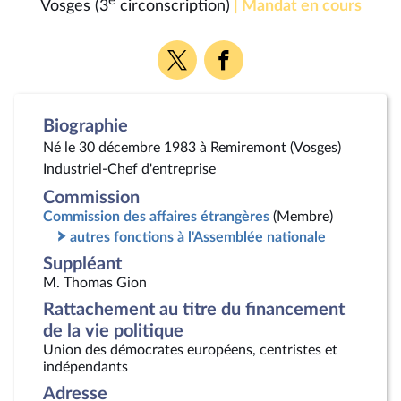
e
Vosges (3
circonscription)
| Mandat en cours
Voir
Voir
la
la
page
page
Twitter
Facebook
Biographie
Né le 30 décembre 1983 à Remiremont (Vosges)
Industriel-Chef d'entreprise
Commission
Commission des affaires étrangères
(Membre)
autres fonctions à l'Assemblée nationale
Suppléant
M. Thomas Gion
Rattachement au titre du financement
de la vie politique
Union des démocrates européens, centristes et
indépendants
Adresse