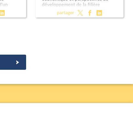
d'un
développement de la filière
e mesure
ameublement
partager
 militaire
030 (CMP)