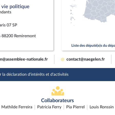
vie politique
ndants
aris 07 SP
rs 88200 Remiremont
Liste des député(e)s du dé
en@assemblee-nationale.fr
@
contact@naegelen.fr
 la déclaration d'intérêts et d'activités
Collaborateurs
Mathilde Ferreira
Patricia Ferry
Pia Pierrel
Louis Ronssin