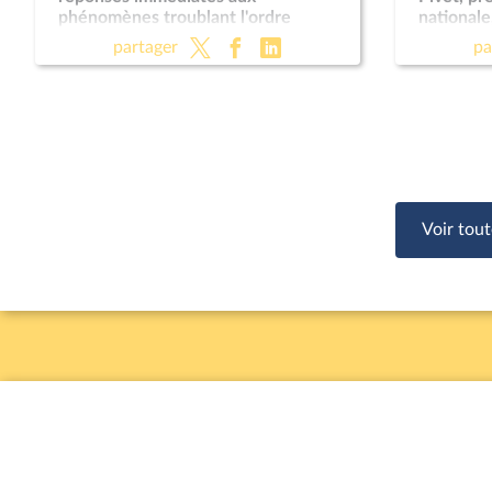
phénomènes troublant l'ordre
nationale
public (suite) (vote solennel) ; Fin de
Règleme
partager
pa
vie (lecture définitive) ; Protection
des enfants
Voir tout