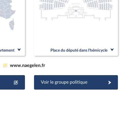
partement
Place du député dans l'hémicycle
www.naegelen.fr
Voir le groupe politique