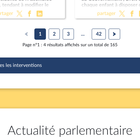
, tendant à modifier le
chaque enfant à disposer 
nt
avocatdans le cadre d'un
rtager
partager
éducative ; Programmation
pour les années 2024 à 2
; Justice criminelle (suite)
1
2
3
...
42
Page n°1 : 4 résultats affichés sur un total de 165
es les interventions
Actualité parlementaire