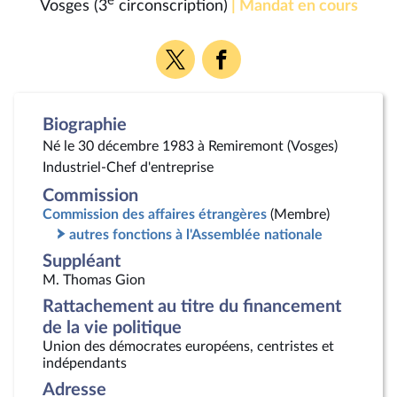
e
Vosges (3
circonscription)
| Mandat en cours
Voir
Voir
la
la
page
page
Twitter
Facebook
Biographie
Né le 30 décembre 1983 à Remiremont (Vosges)
Industriel-Chef d'entreprise
Commission
Commission des affaires étrangères
(Membre)
autres fonctions à l'Assemblée nationale
Suppléant
M. Thomas Gion
Rattachement au titre du financement
de la vie politique
Union des démocrates européens, centristes et
indépendants
Adresse