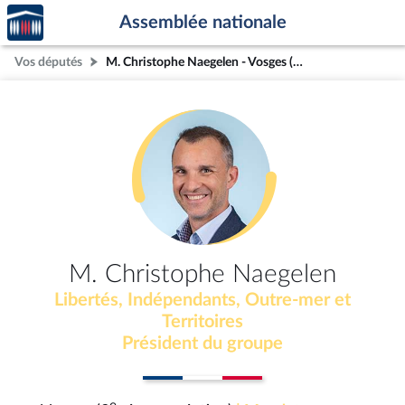
Accèder
Aller au contenu
Aller en bas de la page
Assemblée nationale
à la
page
Vos députés
M. Christophe Naegelen - Vosges (3e circonscription)
d'accueil
M. Christophe Naegelen
Libertés, Indépendants, Outre-mer et
Territoires
Président du groupe