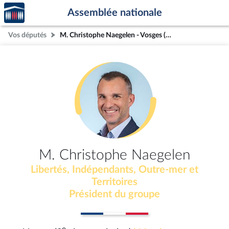
Accèder
Aller au contenu
Aller en bas de la page
Assemblée nationale
à la
page
Vos députés
M. Christophe Naegelen - Vosges (3e circonscription)
d'accueil
M. Christophe Naegelen
Libertés, Indépendants, Outre-mer et
Territoires
Président du groupe