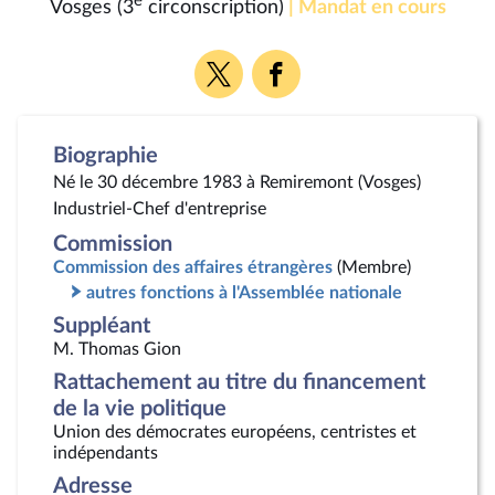
e
Vosges (3
circonscription)
| Mandat en cours
Voir
Voir
la
la
page
page
Twitter
Facebook
Biographie
Né le 30 décembre 1983 à Remiremont (Vosges)
Industriel-Chef d'entreprise
Commission
Commission des affaires étrangères
(Membre)
autres fonctions à l'Assemblée nationale
Suppléant
M. Thomas Gion
Rattachement au titre du financement
de la vie politique
Union des démocrates européens, centristes et
indépendants
Adresse