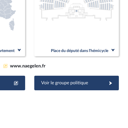
partement
Place du député dans l'hémicycle
www.naegelen.fr
Voir le groupe politique