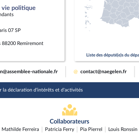
vie politique
ndants
aris 07 SP
rs 88200 Remiremont
Liste des député(e)s du dé
en@assemblee-nationale.fr
@
contact@naegelen.fr
 la déclaration d'intérêts et d'activités
Collaborateurs
Mathilde Ferreira
Patricia Ferry
Pia Pierrel
Louis Ronssin