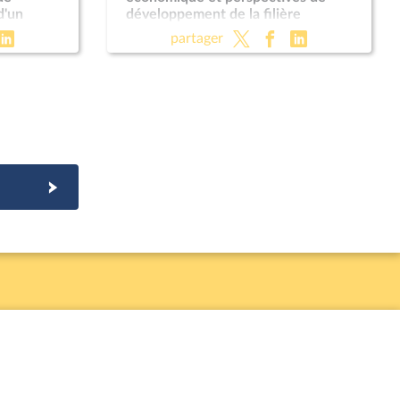
d'un
développement de la filière
e mesure
ameublement
partager
 militaire
030 (CMP)