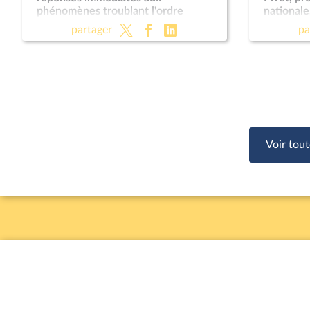
phénomènes troublant l'ordre
nationale
public (suite) (vote solennel) ; Fin de
Règleme
partager
pa
vie (lecture définitive) ; Protection
des enfants
Voir tout