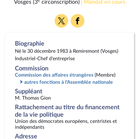
e
Vosges (3
circonscription)
| Mandat en cours
Voir
Voir
la
la
page
page
Twitter
Facebook
Biographie
Né le 30 décembre 1983 à Remiremont (Vosges)
Industriel-Chef d'entreprise
Commission
Commission des affaires étrangères
(Membre)
autres fonctions à l'Assemblée nationale
Suppléant
M. Thomas Gion
Rattachement au titre du financement
de la vie politique
Union des démocrates européens, centristes et
indépendants
Adresse