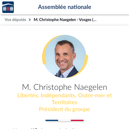
Accèder
Aller au contenu
Aller en bas de la page
Assemblée nationale
à la
page
Vos députés
M. Christophe Naegelen - Vosges (3e circonscription)
d'accueil
M. Christophe Naegelen
Libertés, Indépendants, Outre-mer et
Territoires
Président du groupe