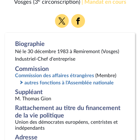
e
Vosges (3
circonscription)
| Mandat en cours
Voir
Voir
la
la
page
page
Twitter
Facebook
Biographie
Né le 30 décembre 1983 à Remiremont (Vosges)
Industriel-Chef d'entreprise
Commission
Commission des affaires étrangères
(Membre)
autres fonctions à l'Assemblée nationale
Suppléant
M. Thomas Gion
Rattachement au titre du financement
de la vie politique
Union des démocrates européens, centristes et
indépendants
Adresse