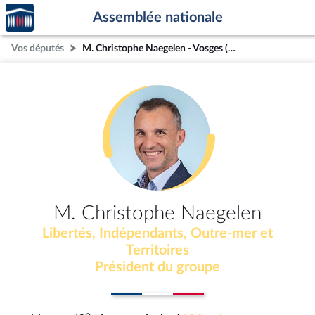
Accèder
Aller au contenu
Aller en bas de la page
Assemblée nationale
à la
page
Vos députés
M. Christophe Naegelen - Vosges (3e circonscription)
d'accueil
M. Christophe Naegelen
Libertés, Indépendants, Outre-mer et
Territoires
Président du groupe