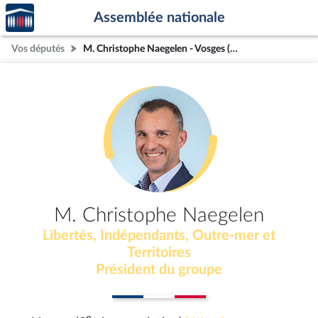
Accèder
Aller au contenu
Aller en bas de la page
Assemblée nationale
à la
page
Vos députés
M. Christophe Naegelen - Vosges (3e circonscription)
d'accueil
M. Christophe Naegelen
Libertés, Indépendants, Outre-mer et
Territoires
Président du groupe