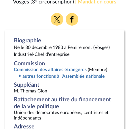
e
Vosges (3
circonscription)
| Mandat en cours
Voir
Voir
la
la
page
page
Twitter
Facebook
Biographie
Né le 30 décembre 1983 à Remiremont (Vosges)
Industriel-Chef d'entreprise
Commission
Commission des affaires étrangères
(Membre)
autres fonctions à l'Assemblée nationale
Suppléant
M. Thomas Gion
Rattachement au titre du financement
de la vie politique
Union des démocrates européens, centristes et
indépendants
Adresse