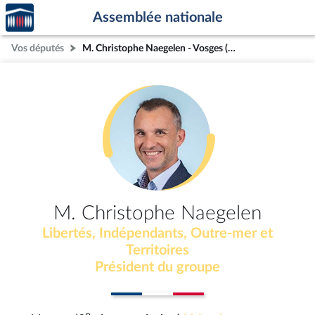
Accèder
Aller au contenu
Aller en bas de la page
Assemblée nationale
à la
page
Vos députés
M. Christophe Naegelen - Vosges (3e circonscription)
d'accueil
M. Christophe Naegelen
Libertés, Indépendants, Outre-mer et
Territoires
Président du groupe