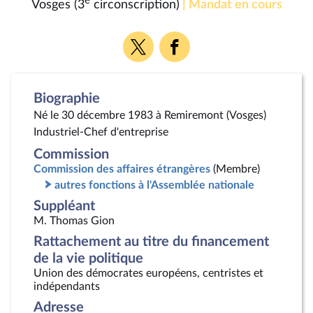
e
Vosges (3
circonscription)
| Mandat en cours
Voir
Voir
la
la
page
page
Twitter
Facebook
Biographie
Né le 30 décembre 1983 à Remiremont (Vosges)
Industriel-Chef d'entreprise
Commission
Commission des affaires étrangères
(Membre)
autres fonctions à l'Assemblée nationale
Suppléant
M. Thomas Gion
Rattachement au titre du financement
de la vie politique
Union des démocrates européens, centristes et
indépendants
Adresse