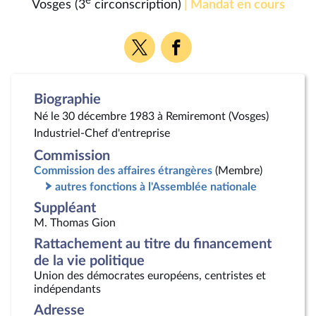
e
Vosges (3
circonscription)
| Mandat en cours
Voir
Voir
la
la
page
page
Twitter
Facebook
Biographie
Né le 30 décembre 1983 à Remiremont (Vosges)
Industriel-Chef d'entreprise
Commission
Commission des affaires étrangères
(Membre)
autres fonctions à l'Assemblée nationale
Suppléant
M. Thomas Gion
Rattachement au titre du financement
de la vie politique
Union des démocrates européens, centristes et
indépendants
Adresse