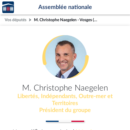
Accèder
Aller au contenu
Aller en bas de la page
Assemblée nationale
à la
page
Vos députés
M. Christophe Naegelen - Vosges (3e circonscription)
d'accueil
M. Christophe Naegelen
Libertés, Indépendants, Outre-mer et
Territoires
Président du groupe