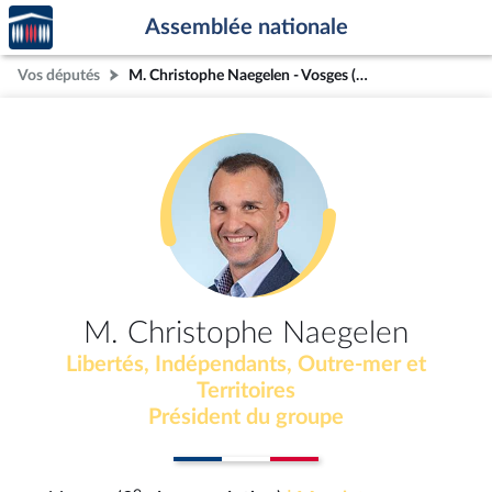
Accèder
Aller au contenu
Aller en bas de la page
Assemblée nationale
à la
page
Vos députés
M. Christophe Naegelen - Vosges (3e circonscription)
d'accueil
M. Christophe Naegelen
Libertés, Indépendants, Outre-mer et
Territoires
Président du groupe