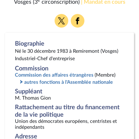
e
Vosges (3
circonscription)
| Mandat en cours
Voir
Voir
la
la
page
page
Twitter
Facebook
Biographie
Né le 30 décembre 1983 à Remiremont (Vosges)
Industriel-Chef d'entreprise
Commission
Commission des affaires étrangères
(Membre)
autres fonctions à l'Assemblée nationale
Suppléant
M. Thomas Gion
Rattachement au titre du financement
de la vie politique
Union des démocrates européens, centristes et
indépendants
Adresse