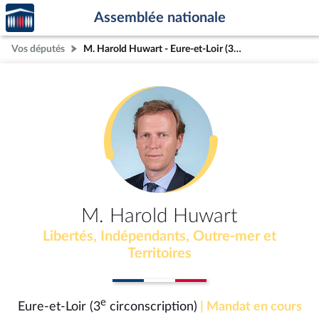
Accèder
Aller au contenu
Aller en bas de la page
Assemblée nationale
à la
page
Vos députés
M. Harold Huwart - Eure-et-Loir (3e circonscription)
d'accueil
M. Harold Huwart
Libertés, Indépendants, Outre-mer et
Territoires
e
Eure-et-Loir (3
circonscription)
| Mandat en cours