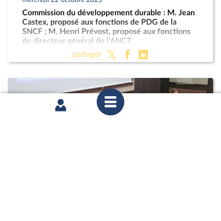
Commission du développement durable : M. Jean
Castex, proposé aux fonctions de PDG de la
SNCF ; M. Henri Prévost, proposé aux fonctions
de directeur général de l’ANCT
partager
mardi 21 octobre 2025
Commission des affaires économiques : Mme
Marie-Ange Debon, envisagée aux fonctions de
présidente du conseil d’administration de La
Poste ; « Économie sociale et solidaire » (PLF