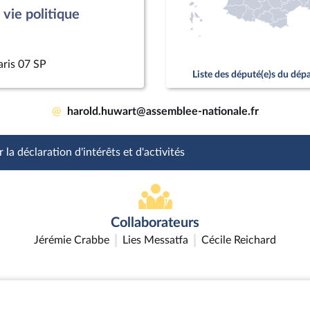
vie politique
aris 07 SP
Liste des député(e)s du dé
@
harold.huwart@assemblee-nationale.fr
 la déclaration d'intérêts et d'activités
Collaborateurs
Jérémie Crabbe
Lies Messatfa
Cécile Reichard