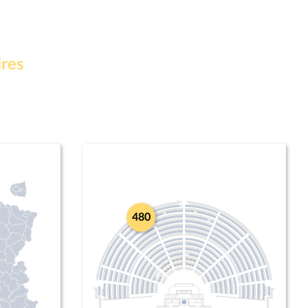
ires
480