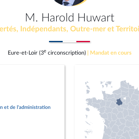
M. Harold Huwart
ertés, Indépendants, Outre-mer et Territo
e
Eure-et-Loir (3
circonscription)
| Mandat en cours
n et de l'administration