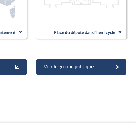
partement
Place du député dans l'hémicycle
Voir le groupe politique