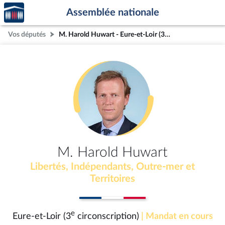
Accèder
Aller au contenu
Aller en bas de la page
Assemblée nationale
à la
page
Vos députés
M. Harold Huwart - Eure-et-Loir (3e circonscription)
d'accueil
M. Harold Huwart
Libertés, Indépendants, Outre-mer et
Territoires
e
Eure-et-Loir (3
circonscription)
| Mandat en cours