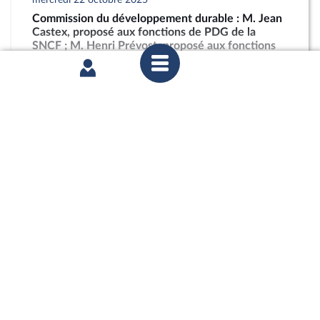
Commission du développement durable : M. Jean
Castex, proposé aux fonctions de PDG de la
SNCF ; M. Henri Prévost, proposé aux fonctions
de directeur général de l’ANCT
partager
mardi 21 octobre 2025
Commission des affaires économiques : Mme
Marie-Ange Debon, envisagée aux fonctions de
présidente du conseil d’administration de La
Poste ; « Économie sociale et solidaire » (PLF