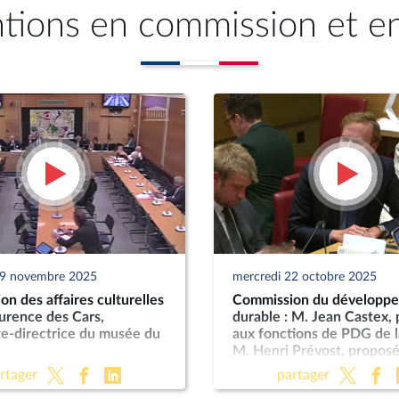
ntions en commission et e
19 novembre 2025
mercredi 22 octobre 2025
n des affaires culturelles
Commission du développ
urence des Cars,
durable : M. Jean Castex,
te-directrice du musée du
aux fonctions de PDG de l
M. Henri Prévost, proposé
fonctions de directeur gé
rtager
partager
l’ANCT