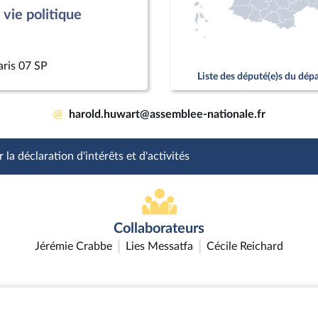
vie politique
aris 07 SP
Liste des député(e)s du dé
@
harold.huwart@assemblee-nationale.fr
 la déclaration d'intérêts et d'activités
Collaborateurs
Jérémie Crabbe
Lies Messatfa
Cécile Reichard