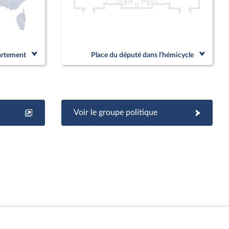
partement
Place du député dans l'hémicycle
Voir le groupe politique