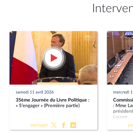
Interve
samedi 11 avril 2026
mercredi 
35ème Journée du Livre Politique :
Commissio
« S’engager » (Première partie)
: Mme La
présiden
Louvre
partager
pa