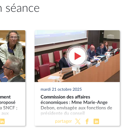
n séance
mardi 21 octobre 2025
ement
Commission des affaires
 proposé
économiques : Mme Marie-Ange
a SNCF ;
Debon, envisagée aux fonctions de
 aux
présidente du conseil
néral de
d’administration de La Poste ; «
partager
Économie sociale et solidaire » (PLF