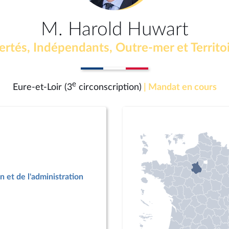
M. Harold Huwart
ertés, Indépendants, Outre-mer et Territo
e
Eure-et-Loir (3
circonscription)
| Mandat en cours
n et de l'administration