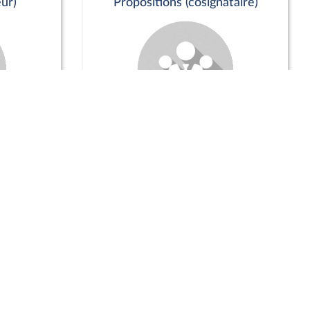
ur)
Propositions (cosignataire)
Positions de vote