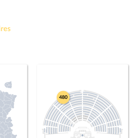
ires
480