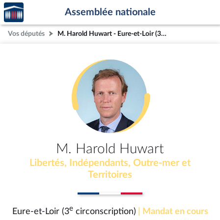
Accèder
Aller au contenu
Aller en bas de la page
Assemblée nationale
à la
page
Vos députés
M. Harold Huwart - Eure-et-Loir (3e circonscription)
d'accueil
M. Harold Huwart
Libertés, Indépendants, Outre-mer et
Territoires
e
Eure-et-Loir (3
circonscription)
| Mandat en cours