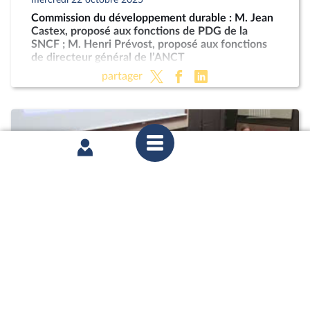
Commission du développement durable : M. Jean
Castex, proposé aux fonctions de PDG de la
SNCF ; M. Henri Prévost, proposé aux fonctions
de directeur général de l’ANCT
partager
mardi 21 octobre 2025
Commission des affaires économiques : Mme
Marie-Ange Debon, envisagée aux fonctions de
présidente du conseil d’administration de La
Poste ; « Économie sociale et solidaire » (PLF