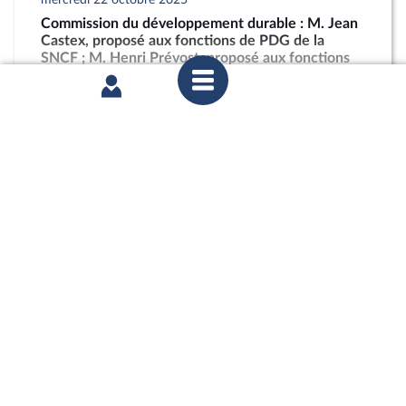
Commission du développement durable : M. Jean
Castex, proposé aux fonctions de PDG de la
SNCF ; M. Henri Prévost, proposé aux fonctions
de directeur général de l’ANCT
partager
mardi 21 octobre 2025
Commission des affaires économiques : Mme
Marie-Ange Debon, envisagée aux fonctions de
présidente du conseil d’administration de La
Poste ; « Économie sociale et solidaire » (PLF