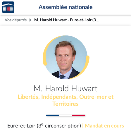
Accèder
Aller au contenu
Aller en bas de la page
Assemblée nationale
à la
page
Vos députés
M. Harold Huwart - Eure-et-Loir (3e circonscription)
d'accueil
M. Harold Huwart
Libertés, Indépendants, Outre-mer et
Territoires
e
Eure-et-Loir (3
circonscription)
| Mandat en cours