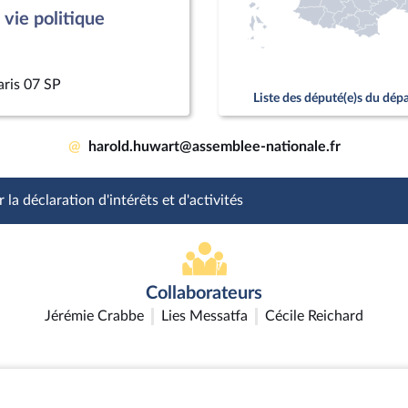
vie politique
aris 07 SP
Liste des député(e)s du dé
@
harold.huwart@assemblee-nationale.fr
 la déclaration d'intérêts et d'activités
Collaborateurs
Jérémie Crabbe
Lies Messatfa
Cécile Reichard