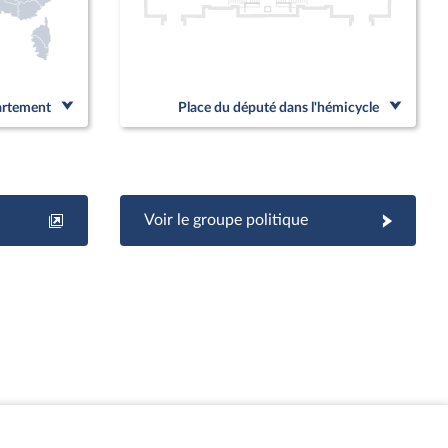
partement
Place du député dans l'hémicycle
Voir le groupe politique