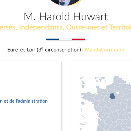
M. Harold Huwart
ertés, Indépendants, Outre-mer et Territo
e
Eure-et-Loir (3
circonscription)
| Mandat en cours
n et de l'administration