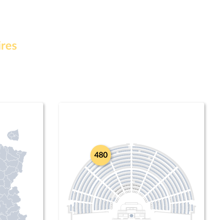
ires
480