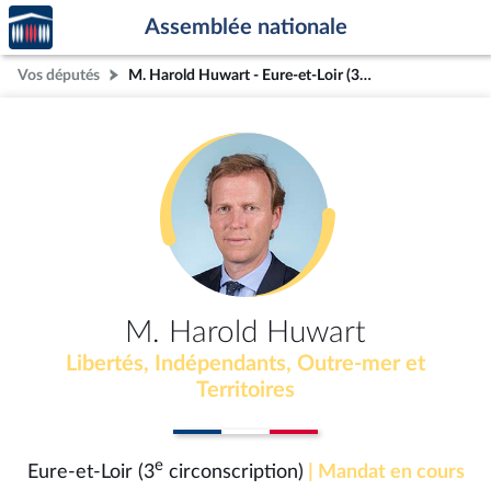
Accèder
Aller au contenu
Aller en bas de la page
Assemblée nationale
à la
page
Vos députés
M. Harold Huwart - Eure-et-Loir (3e circonscription)
d'accueil
M. Harold Huwart
Libertés, Indépendants, Outre-mer et
Territoires
e
Eure-et-Loir (3
circonscription)
| Mandat en cours