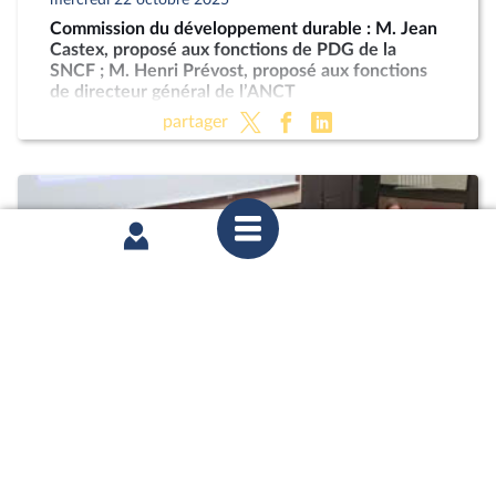
Commission du développement durable : M. Jean
Castex, proposé aux fonctions de PDG de la
SNCF ; M. Henri Prévost, proposé aux fonctions
de directeur général de l’ANCT
partager
mardi 21 octobre 2025
Commission des affaires économiques : Mme
Marie-Ange Debon, envisagée aux fonctions de
présidente du conseil d’administration de La
Poste ; « Économie sociale et solidaire » (PLF