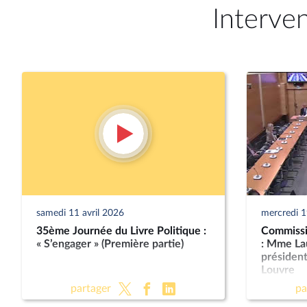
Interve
samedi 11 avril 2026
mercredi 
35ème Journée du Livre Politique :
Commissio
« S’engager » (Première partie)
: Mme La
présiden
Louvre
partager
pa