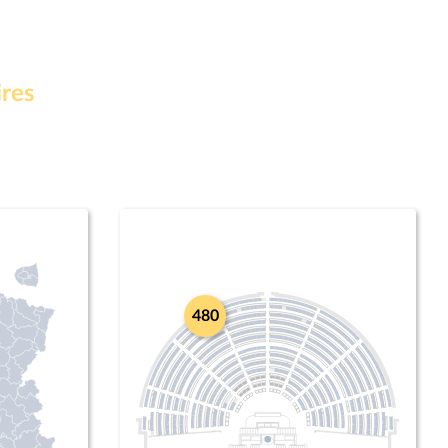
ires
480