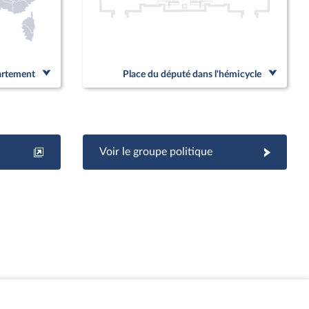
partement
Place du député dans l'hémicycle
Voir le groupe politique