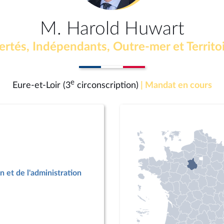
M. Harold Huwart
ertés, Indépendants, Outre-mer et Territo
e
Eure-et-Loir (3
circonscription)
| Mandat en cours
n et de l'administration