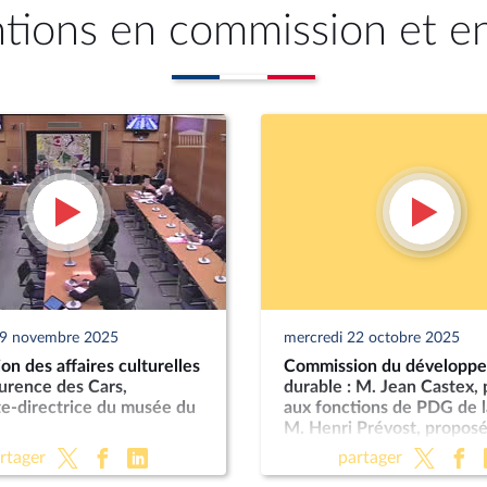
ntions en commission et e
19 novembre 2025
mercredi 22 octobre 2025
n des affaires culturelles
Commission du développ
urence des Cars,
durable : M. Jean Castex,
te-directrice du musée du
aux fonctions de PDG de l
M. Henri Prévost, proposé
fonctions de directeur gé
rtager
partager
l’ANCT