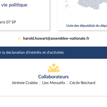
vie politique
aris 07 SP
Liste des député(e)s du dé
@
harold.huwart@assemblee-nationale.fr
 la déclaration d'intérêts et d'activités
Collaborateurs
Jérémie Crabbe
Lies Messatfa
Cécile Reichard