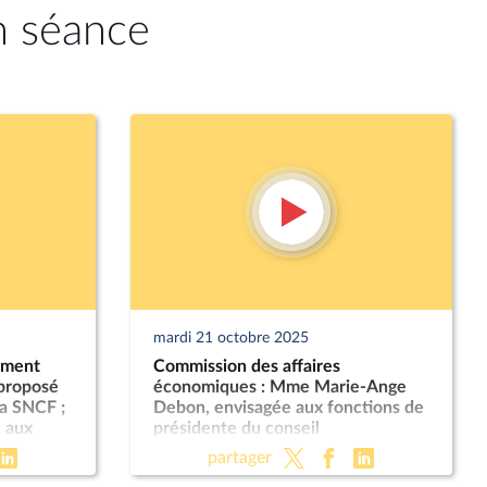
n séance
mardi 21 octobre 2025
ement
Commission des affaires
 proposé
économiques : Mme Marie-Ange
a SNCF ;
Debon, envisagée aux fonctions de
 aux
présidente du conseil
néral de
d’administration de La Poste ; «
partager
Économie sociale et solidaire » (PLF