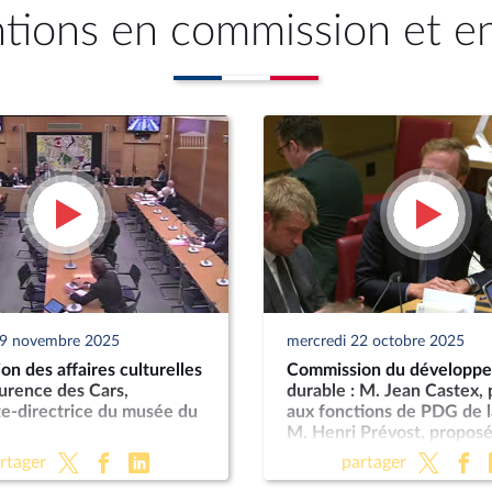
ntions en commission et e
19 novembre 2025
mercredi 22 octobre 2025
n des affaires culturelles
Commission du développ
urence des Cars,
durable : M. Jean Castex,
te-directrice du musée du
aux fonctions de PDG de l
M. Henri Prévost, proposé
fonctions de directeur gé
rtager
partager
l’ANCT