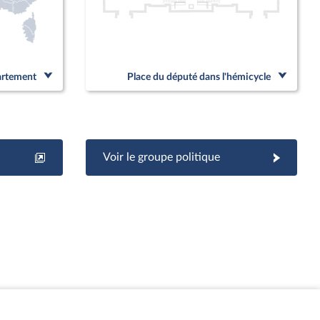
partement
Place du député dans l'hémicycle
Voir le groupe politique