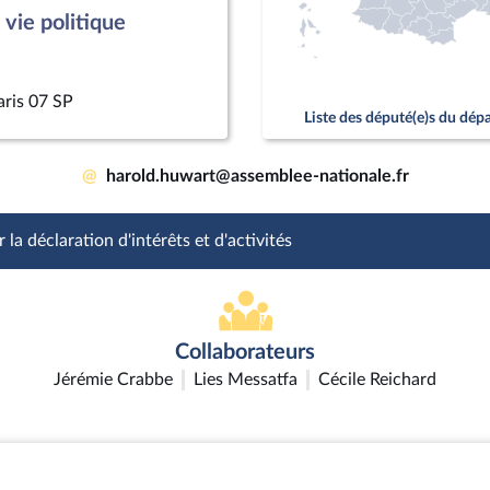
vie politique
aris 07 SP
Liste des député(e)s du dé
@
harold.huwart@assemblee-nationale.fr
 la déclaration d'intérêts et d'activités
Collaborateurs
Jérémie Crabbe
Lies Messatfa
Cécile Reichard