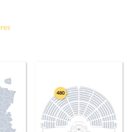
ires
480