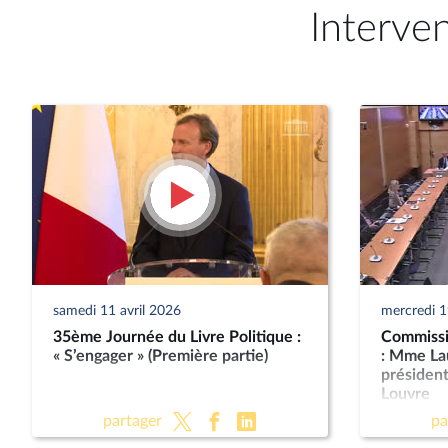
Interve
samedi 11 avril 2026
mercredi 
35ème Journée du Livre Politique :
Commissio
« S’engager » (Première partie)
: Mme La
présiden
Louvre
partager
pa