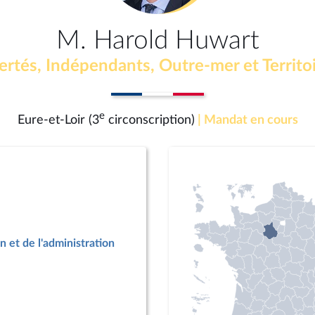
M. Harold Huwart
ertés, Indépendants, Outre-mer et Territo
e
Eure-et-Loir (3
circonscription)
| Mandat en cours
n et de l'administration