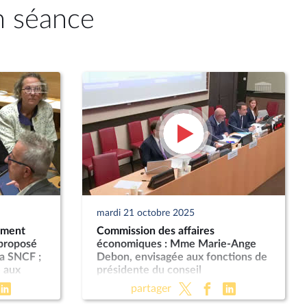
n séance
mardi 21 octobre 2025
ement
Commission des affaires
 proposé
économiques : Mme Marie-Ange
a SNCF ;
Debon, envisagée aux fonctions de
 aux
présidente du conseil
néral de
d’administration de La Poste ; «
partager
Économie sociale et solidaire » (PLF