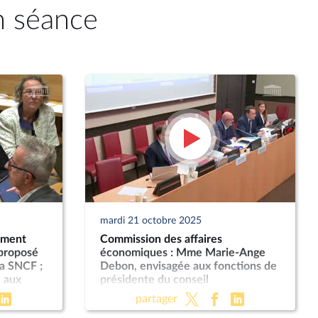
n séance
mardi 21 octobre 2025
ement
Commission des affaires
 proposé
économiques : Mme Marie-Ange
a SNCF ;
Debon, envisagée aux fonctions de
 aux
présidente du conseil
néral de
d’administration de La Poste ; «
partager
Économie sociale et solidaire » (PLF