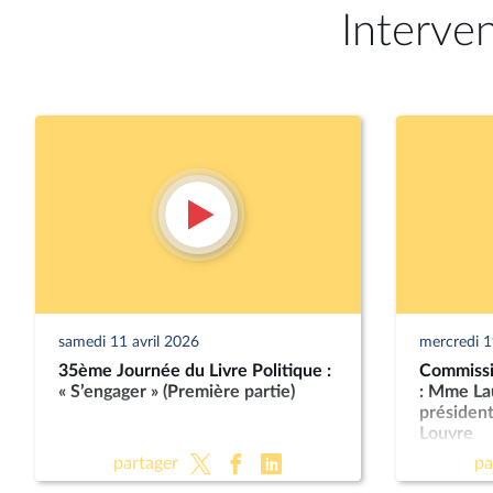
Interve
samedi 11 avril 2026
mercredi 
35ème Journée du Livre Politique :
Commissio
« S’engager » (Première partie)
: Mme La
présiden
Louvre
partager
pa