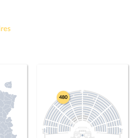
ires
480