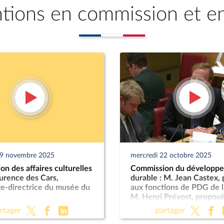
ntions en commission et e
19 novembre 2025
mercredi 22 octobre 2025
n des affaires culturelles
Commission du développ
urence des Cars,
durable : M. Jean Castex,
te-directrice du musée du
aux fonctions de PDG de l
M. Henri Prévost, proposé
fonctions de directeur gé
rtager
partager
l’ANCT