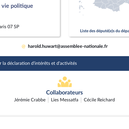
vie politique
aris 07 SP
Liste des député(e)s du dé
@
harold.huwart@assemblee-nationale.fr
 la déclaration d'intérêts et d'activités
Collaborateurs
Jérémie Crabbe
Lies Messatfa
Cécile Reichard