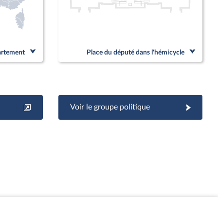
partement
Place du député dans l'hémicycle
Voir le groupe politique