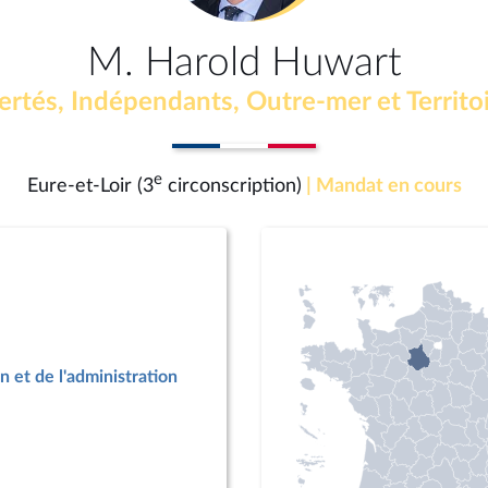
M. Harold Huwart
ertés, Indépendants, Outre-mer et Territo
e
Eure-et-Loir (3
circonscription)
| Mandat en cours
n et de l'administration