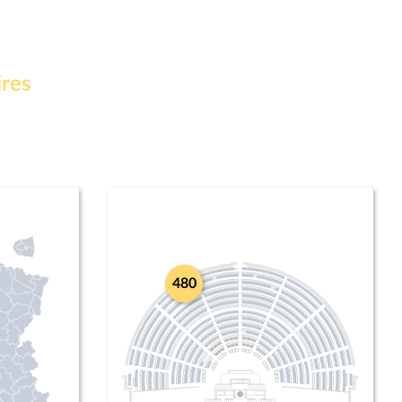
ires
480