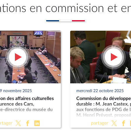
ntions en commission et e
19 novembre 2025
mercredi 22 octobre 2025
n des affaires culturelles
Commission du développ
urence des Cars,
durable : M. Jean Castex,
te-directrice du musée du
aux fonctions de PDG de l
M. Henri Prévost, proposé
fonctions de directeur gé
rtager
partager
l’ANCT