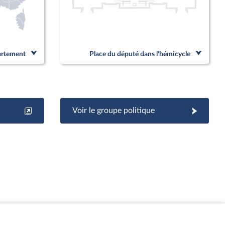
partement
Place du député dans l'hémicycle
Voir le groupe politique