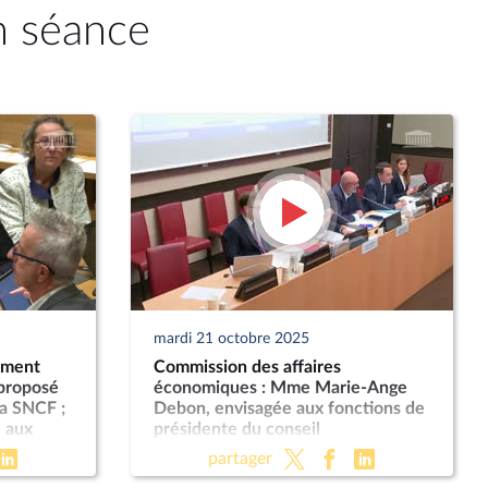
n séance
mardi 21 octobre 2025
ement
Commission des affaires
 proposé
économiques : Mme Marie-Ange
a SNCF ;
Debon, envisagée aux fonctions de
 aux
présidente du conseil
néral de
d’administration de La Poste ; «
partager
Économie sociale et solidaire » (PLF