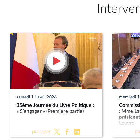
Interve
samedi 11 avril 2026
mercredi 
35ème Journée du Livre Politique :
Commissio
« S’engager » (Première partie)
: Mme La
présiden
Louvre
partager
pa