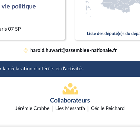
vie politique
aris 07 SP
Liste des député(e)s du dé
@
harold.huwart@assemblee-nationale.fr
 la déclaration d'intérêts et d'activités
Collaborateurs
Jérémie Crabbe
Lies Messatfa
Cécile Reichard