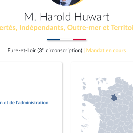
M. Harold Huwart
ertés, Indépendants, Outre-mer et Territo
e
Eure-et-Loir (3
circonscription)
| Mandat en cours
n et de l'administration