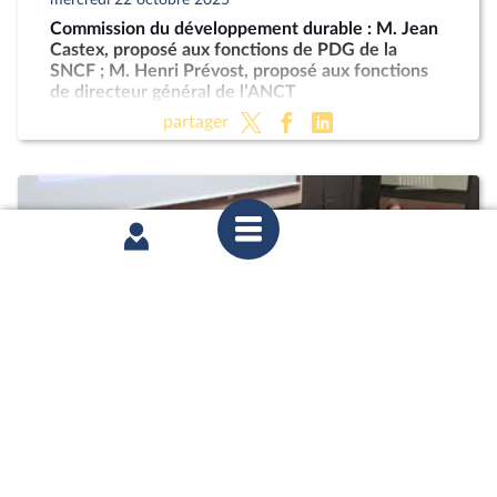
Commission du développement durable : M. Jean
Castex, proposé aux fonctions de PDG de la
SNCF ; M. Henri Prévost, proposé aux fonctions
de directeur général de l’ANCT
partager
mardi 21 octobre 2025
Commission des affaires économiques : Mme
Marie-Ange Debon, envisagée aux fonctions de
présidente du conseil d’administration de La
Poste ; « Économie sociale et solidaire » (PLF