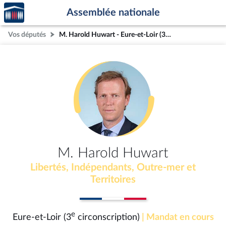
Accèder
Aller au contenu
Aller en bas de la page
Assemblée nationale
à la
page
Vos députés
M. Harold Huwart - Eure-et-Loir (3e circonscription)
d'accueil
M. Harold Huwart
Libertés, Indépendants, Outre-mer et
Territoires
e
Eure-et-Loir (3
circonscription)
| Mandat en cours