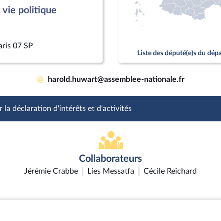
vie politique
aris 07 SP
Liste des député(e)s du dé
@
harold.huwart@assemblee-nationale.fr
 la déclaration d'intérêts et d'activités
Collaborateurs
Jérémie Crabbe
Lies Messatfa
Cécile Reichard