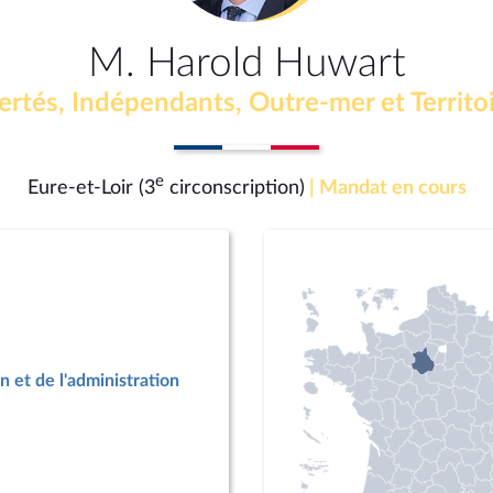
M. Harold Huwart
ertés, Indépendants, Outre-mer et Territo
e
Eure-et-Loir (3
circonscription)
| Mandat en cours
n et de l'administration