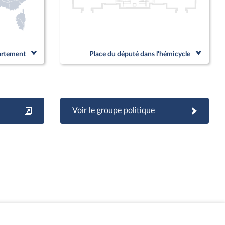
partement
Place du député dans l'hémicycle
Voir le groupe politique