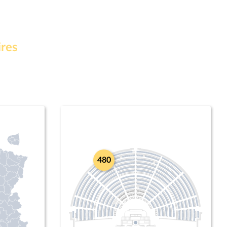
ires
480