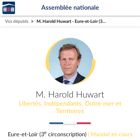
Accèder
Aller au contenu
Aller en bas de la page
Assemblée nationale
à la
page
Vos députés
M. Harold Huwart - Eure-et-Loir (3e circonscription)
d'accueil
M. Harold Huwart
Libertés, Indépendants, Outre-mer et
Territoires
e
Eure-et-Loir (3
circonscription)
| Mandat en cours