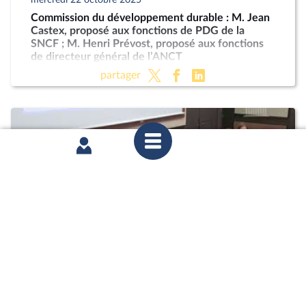
Commission du développement durable : M. Jean
Castex, proposé aux fonctions de PDG de la
SNCF ; M. Henri Prévost, proposé aux fonctions
de directeur général de l’ANCT
partager
mardi 21 octobre 2025
Commission des affaires économiques : Mme
Marie-Ange Debon, envisagée aux fonctions de
présidente du conseil d’administration de La
Poste ; « Économie sociale et solidaire » (PLF